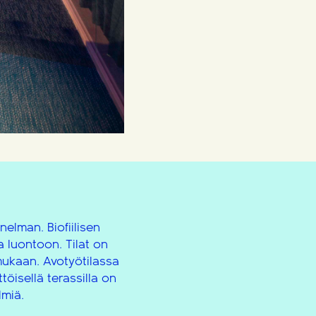
nelman. Biofiilisen
 luontoon. Tilat on
ukaan. Avotyötilassa
töisellä terassilla on
lmiä.