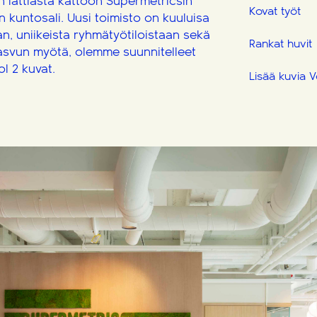
in lattiasta kattoon Supermetricsin
Kovat työt
on kuntosali. Uusi toimisto on kuuluisa
, uniikeista ryhmätyötiloistaan sekä
Rankat huvit
asvun myötä, olemme suunnitelleet
ol 2 kuvat.
Lisää kuvia V