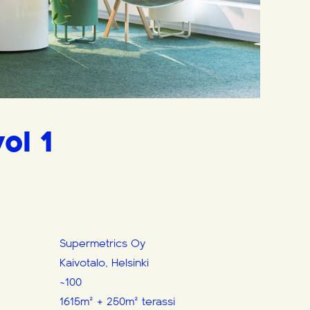
ol 1
Supermetrics Oy
Kaivotalo, Helsinki
~100
1615m² + 250m² terassi