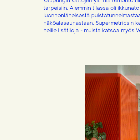
kaupungin kattojen yli. Tila remontoiti
tarpeisiin. Aiemmin tilassa oli ikkunat
luonnonläheisestä puistotunnelmastaan
näköalasaunastaan. Supermetricsin k
heille lisätiloja - muista katsoa myös V