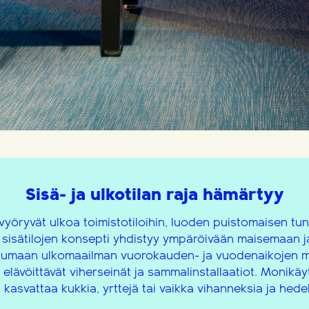
Sisä- ja ulkotilan raja hämärtyy
vyöryvät ulkoa toimistotiloihin, luoden puistomaisen tun
a sisätilojen konsepti yhdistyy ympäröivään maisemaan ja
tumaan ulkomaailman vuorokauden- ja vuodenaikojen m
 elävöittävät viherseinät ja sammalinstallaatiot. Monikäyt
a kasvattaa kukkia, yrttejä tai vaikka vihanneksia ja hede