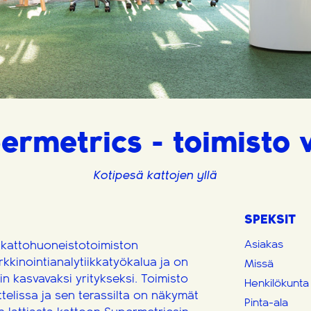
ermetrics - toimisto v
Kotipesä kattojen yllä
SPEKSIT
Asiakas
 kattohuoneistotoimiston
kkinointianalytiikkatyökalua ja on
Missä
 kasvavaksi yritykseksi. Toimisto
Henkilökunta
ttelissa ja sen terassilta on näkymät
Pinta-ala