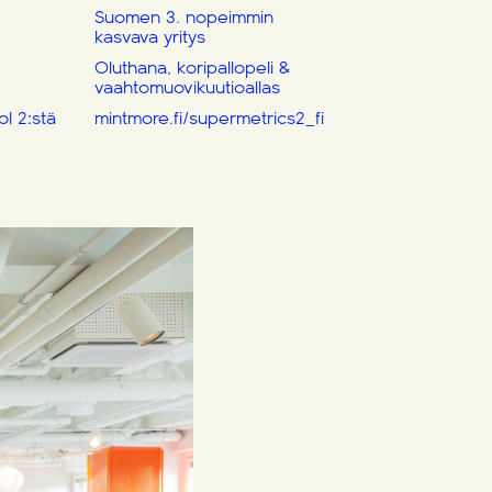
Suomen 3. nopeimmin
kasvava yritys
Oluthana, koripallopeli &
vaahtomuovikuutioallas
ol 2:stä
mintmore.fi/supermetrics2_fi