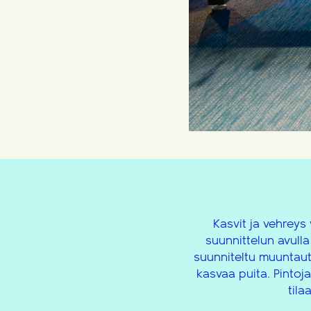
Kasvit ja vehreys 
suunnittelun avull
suunniteltu muuntau
kasvaa puita. Pintoja
tila